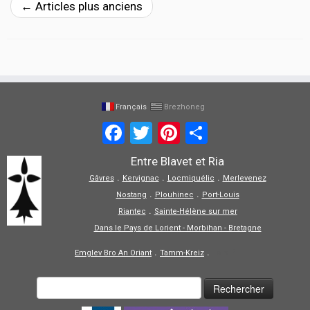
←
Articles plus anciens
Français
Brezhoneg
Facebook
Twitter
Pinterest
Partager
Entre Blavet et Ria
.
.
.
Gâvres
Kervignac
Locmiquélic
Merlevenez
.
.
Nostang
Plouhinec
Port-Louis
.
Riantec
Sainte-Hélène sur mer
Dans le Pays de Lorient - Morbihan - Bretagne
.
.
Emglev Bro An Oriant
Tamm-Kreiz
Tolpiñ