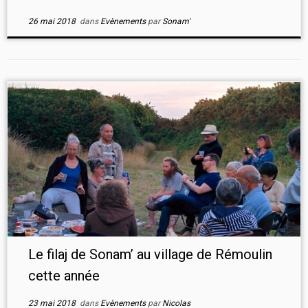
26 mai 2018
dans
Evènements
par
Sonam'
Le filaj de Sonam’ au village de Rémoulin
cette année
23 mai 2018
dans
Evènements
par
Nicolas