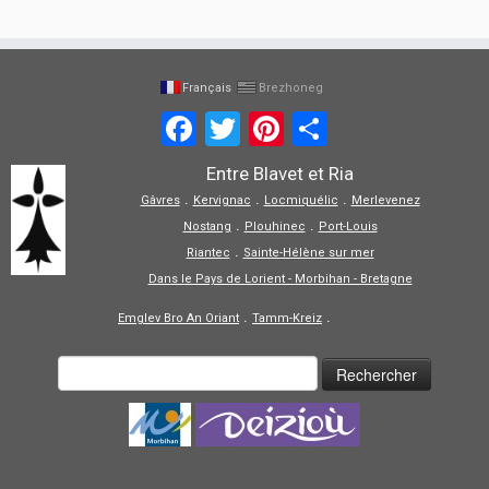
Français
Brezhoneg
Facebook
Twitter
Pinterest
Partager
Entre Blavet et Ria
.
.
.
Gâvres
Kervignac
Locmiquélic
Merlevenez
.
.
Nostang
Plouhinec
Port-Louis
.
Riantec
Sainte-Hélène sur mer
Dans le Pays de Lorient - Morbihan - Bretagne
.
.
Emglev Bro An Oriant
Tamm-Kreiz
Tolpiñ