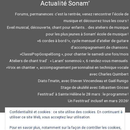
Actualité Sonam’
Forums, permanences: c’est la rentrée, venez rencontrer l’école de
musique et découvrez tous les cours !
Eveil musical, découverte, chant pour enfants… des ateliers de musique
pour les plus jeunes à Sonam’ école de musique !
«6 cordes à bord !», cycle mensuel d’atelier de guitare
d’accompagnement.de chansons.
»ClassiPopGospelSong », pour chanter le samedi une fois/mois
Ateliers de chant trad’ : « Laram’ sonennoù », 6 rendez-vous mensuels.
»Voix en chantier », accompagnement personnalisé en technique vocale
avec Charles Quimbert
Diato l’matin, avec Steven Vincendeau et Gaël Runigo
Stage de ukulélé avec Sébastien Göcsei
Festitrad’ à Sainte Hélène le 28 mars : le programme !
Un Festitrad’ inclusif en mars 2026!
Confidentialité et cookies : ce site utilise des cookies. En continuant à
utiliser ce site Web, vous acceptez leur utilisation.
Pour en savoir plus, notamment sur la façon de contrôler les cookies,
Traduction / Troidigezh : Gwendal Mevel, Mazhew Coviaux, Goulven Dauneau,