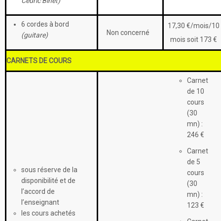
Cédric Binet)
6 cordes à bord
17,30 €/mois/10
Non concerné
(guitare)
mois soit 173 €
CARNETS DE COURS
Carnet
de 10
cours
(30
mn) :
246 €
Carnet
de 5
sous réserve de la
cours
disponibilité et de
(30
l’accord de
mn) :
l’enseignant
123 €
les cours achetés