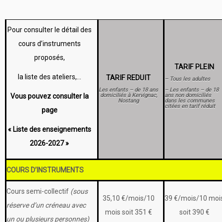
Pour consulter le détail des
cours d’instruments
proposés,
TARIF PLEIN
la liste des ateliers,…
TARIF REDUIT
– Tous les adultes
Les enfants – de 18 ans
– Les e
nfants – de 18
Vous pouvez consulter la
domiciliés à Kervignac,
ans non domiciliés
Nostang
dans les communes
citées en tarif rédui
page
« Liste des enseignements
2026-2027 »
COURS D’INSTRUMENTS
Cours semi-collectif
(sous
35,10 €/mois/10
39 €/mois/10 moi
réserve d’un créneau avec
mois soit 351 €
soit 390 €
un ou plusieurs personnes)