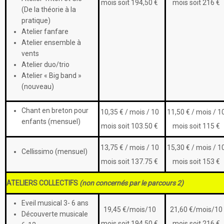
mois soit 194,50 €
mois soit 216 €
(De la théorie à la
pratique)
Atelier fanfare
Atelier ensemble à
vents
Atelier duo/trio
Atelier « Big band »
(nouveau)
Chant en breton pour
10,35 € / mois / 10
11,50 € / mois / 1
enfants (mensuel)
mois soit 103.50 €
mois soit 115 €
13,75 € / mois / 10
15,30 € / mois / 1
Cellissimo (mensuel)
mois soit 137.75 €
mois soit 153 €
ATELIERS COLLECTIFS
(non concernés par le parcours 2)
Eveil musical 3- 6 ans
19,45 €/mois/10
21,60 €/mois/10
Découverte musicale
mois soit 194,50 €
mois soit 216 €