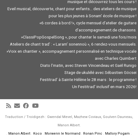
musique et découvrez tous les cours !
Eveil musical, découverte, chant pour enfants… des ateliers de musique
pour les plus jeunes à Sonam’ école de musique !
«6 cordes à bord !», cycle mensuel d’atelier de guitare
d’accompagnement.de chansons.
»ClassiPopGospelSong », pour chanter le samedi une fois/mois
Ateliers de chant trad’ : « Laram’ sonennoù », 6 rendez-vous mensuels.
»Voix en chantier », accompagnement personnalisé en technique vocale
avec Charles Quimbert
Diato l’matin, avec Steven Vincendeau et Gaël Runigo
Stage de ukulélé avec Sébastien Göcsei
Festitrad’ à Sainte Hélène le 28 mars : le programme !
Un Festitrad’ inclusif en mars 2026!
Traduction / Troidigezh : Gwendal Mevel, Mazhew Coviaux, Goulven Dauneau,
Manon Albert.
.
Manon Albert
.
Koco
.
Morwenn le Normand
.
Ronan Pinc
.
Mallory Pogam
.