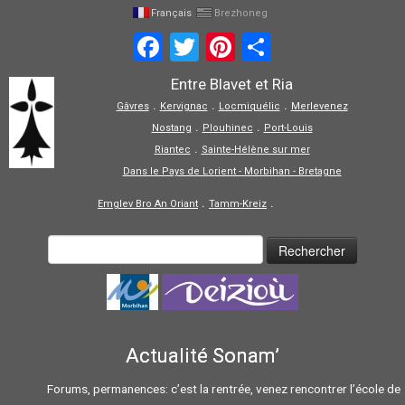
Français
Brezhoneg
Facebook
Twitter
Pinterest
Partager
Entre Blavet et Ria
.
.
.
Gâvres
Kervignac
Locmiquélic
Merlevenez
.
.
Nostang
Plouhinec
Port-Louis
.
Riantec
Sainte-Hélène sur mer
Dans le Pays de Lorient - Morbihan - Bretagne
.
.
Emglev Bro An Oriant
Tamm-Kreiz
Tolpiñ
Actualité Sonam’
Forums, permanences: c’est la rentrée, venez rencontrer l’école de