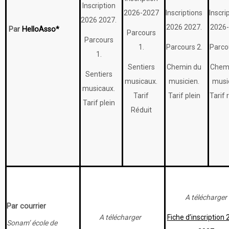
Inscription
2026-2027
Inscriptions
Inscri
2026 2027.
2026 2027.
2026
Par
HelloAsso*
Parcours
Parcours
1.
Parcours 2.
Parco
1.
Sentiers
Chemin du
Chem
Sentiers
musicaux.
musicien.
musi
musicaux.
Tarif
Tarif plein
Tarif 
Tarif plein
Réduit
A télécharger
Par courrier
A télécharger
Fiche d’inscription
Sonam’ école de