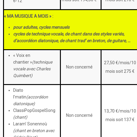
6-12
« MA MUSIQUE A MOIS » :
pour adultes, cycles mensuels
cycles de technique vocale,
de chant dans des styles variés,
d’accordéon diatonique, de chant trad’ en breton, de guitare, …
« Voix en
chantier »
(technique
27,50 €/mois/10
Non concerné
vocale avec Charles
mois soit 275 €
Quimbert)
Diato
l’matin
(accordéon
diatonique)
ClassiPopGospelSong
13,70 €/mois/10
Non concerné
(chant)
mois soit 137 €
Laram’ Sonennoù
(chant en breton avec