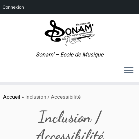
Connexion
Sonam' – Ecole de Musique
Passer
Accueil
»
Inclusion / Accessibilité
au
contenu
Inclusion /
Accessibilité