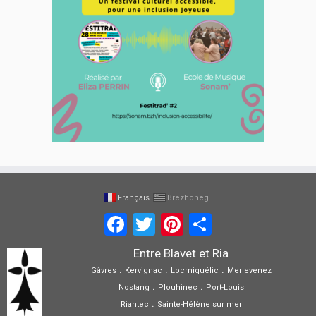
Français
Brezhoneg
Facebook
Twitter
Pinterest
Partager
Entre Blavet et Ria
.
.
.
Gâvres
Kervignac
Locmiquélic
Merlevenez
.
.
Nostang
Plouhinec
Port-Louis
.
Riantec
Sainte-Hélène sur mer