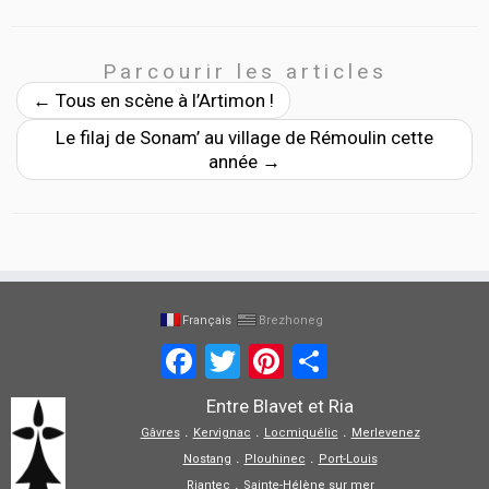
Parcourir les articles
←
Tous en scène à l’Artimon !
Le filaj de Sonam’ au village de Rémoulin cette
année
→
Français
Brezhoneg
Facebook
Twitter
Pinterest
Partager
Entre Blavet et Ria
.
.
.
Gâvres
Kervignac
Locmiquélic
Merlevenez
.
.
Nostang
Plouhinec
Port-Louis
.
Riantec
Sainte-Hélène sur mer