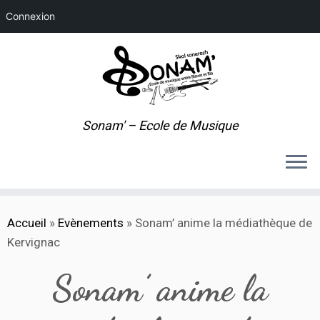
Connexion
Sonam' – Ecole de Musique
Passer
Accueil
»
Evènements
»
Sonam’ anime la médiathèque de
au
Kervignac
contenu
Sonam’ anime la