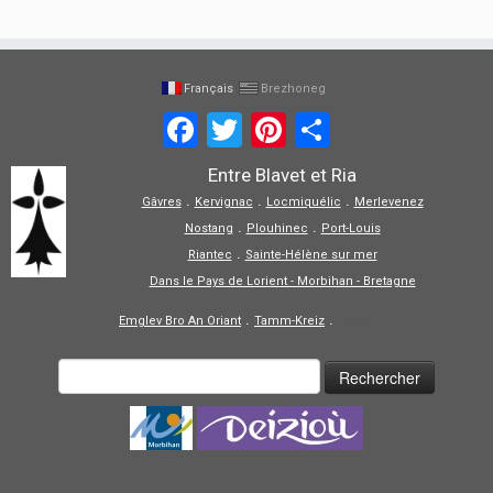
Français
Brezhoneg
Facebook
Twitter
Pinterest
Partager
Entre Blavet et Ria
.
.
.
Gâvres
Kervignac
Locmiquélic
Merlevenez
.
.
Nostang
Plouhinec
Port-Louis
.
Riantec
Sainte-Hélène sur mer
Dans le Pays de Lorient - Morbihan - Bretagne
.
.
Emglev Bro An Oriant
Tamm-Kreiz
Tolpiñ