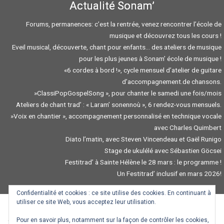
Actualité Sonam’
Forums, permanences: c’est la rentrée, venez rencontrer l’école de
musique et découvrez tous les cours !
Eveil musical, découverte, chant pour enfants… des ateliers de musique
pour les plus jeunes à Sonam’ école de musique !
«6 cordes à bord !», cycle mensuel d’atelier de guitare
d’accompagnement.de chansons.
»ClassiPopGospelSong », pour chanter le samedi une fois/mois
Ateliers de chant trad’ : « Laram’ sonennoù », 6 rendez-vous mensuels.
»Voix en chantier », accompagnement personnalisé en technique vocale
avec Charles Quimbert
Diato l’matin, avec Steven Vincendeau et Gaël Runigo
Stage de ukulélé avec Sébastien Göcsei
Festitrad’ à Sainte Hélène le 28 mars : le programme !
Un Festitrad’ inclusif en mars 2026!
Confidentialité et cookies : ce site utilise des cookies. En continuant à
utiliser ce site Web, vous acceptez leur utilisation.
Pour en savoir plus, notamment sur la façon de contrôler les cookies,
Traduction / Troidigezh : Gwendal Mevel, Mazhew Coviaux, Goulven Dauneau,