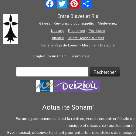
Facebook
Twitter
Pinterest
Partager
Entre Blavet et Ria
.
.
.
Gâvres
Kervignac
Locmiquélic
Merlevenez
.
.
Nostang
Plouhinec
Port-Louis
.
Riantec
Sainte-Hélène sur mer
Dans le Pays de Lorient - Morbihan - Bretagne
.
.
Emglev Bro An Oriant
Tamm-Kreiz
Tolpiñ
Actualité Sonam’
Forums, permanences: c’est la rentrée, venez rencontrer l’école de
musique et découvrez tous les cours !
Eveil musical, découverte, chant pour enfants… des ateliers de musique