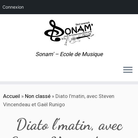
Connexion
Sonam' – Ecole de Musique
Passer
Accueil
»
Non classé
»
Diato l’matin, avec Steven
au
Vincendeau et Gaël Runigo
contenu
Diato l’matin, avec