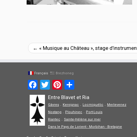
←
« Musique au Château », stage d’instrumen
Français
Brezhoneg
Facebook
Twitter
Pinterest
Partager
Entre Blavet et Ria
.
.
.
Gâvres
Kervignac
Locmiquélic
Merlevenez
.
.
Nostang
Plouhinec
Port-Louis
.
Riantec
Sainte-Hélène sur mer
Dans le Pays de Lorient - Morbihan - Bretagne