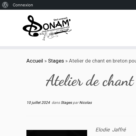
À
Connexion
propos
de
WordPress
Passer
Accueil
»
Stages
»
Atelier de chant en breton po
au
contenu
Atelier de chant
10 juillet 2024
dans
Stages
par
Nicolas
Elodie Jaffré