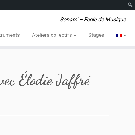
Rech
Sonam' – Ecole de Musique
struments
Ateliers collectifs
Stages
vec Élodie Jaffré