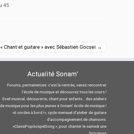
u 45
r « Chant et guitare » avec Sébastien Gocseï
→
Actualité Sonam’
Forums, permanences: c’est la rentrée, venez rencontrer
l’école de musique et découvrez tous les cours !
Eveil musical, découverte, chant pour enfants… des ateliers
de musique pour les plus jeunes à Sonam’ école de musique !
«6 cordes à bord !», cycle mensuel d’atelier de guitare
d’accompagnement.de chansons.
»ClassiPopGospelSong », pour chanter le samedi une
fois/mois