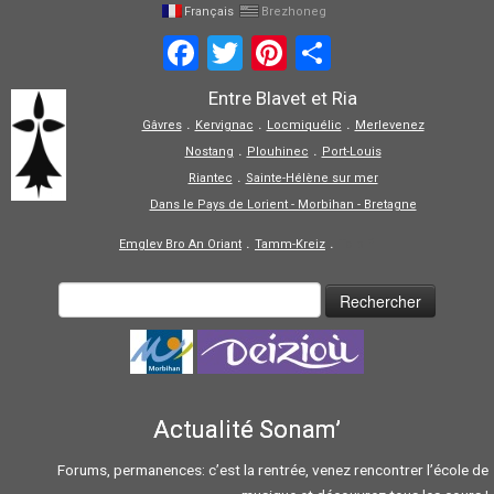
Français
Brezhoneg
Facebook
Twitter
Pinterest
Partager
Entre Blavet et Ria
.
.
.
Gâvres
Kervignac
Locmiquélic
Merlevenez
.
.
Nostang
Plouhinec
Port-Louis
.
Riantec
Sainte-Hélène sur mer
Dans le Pays de Lorient - Morbihan - Bretagne
.
.
Emglev Bro An Oriant
Tamm-Kreiz
Tolpiñ
Actualité Sonam’
Forums, permanences: c’est la rentrée, venez rencontrer l’école de