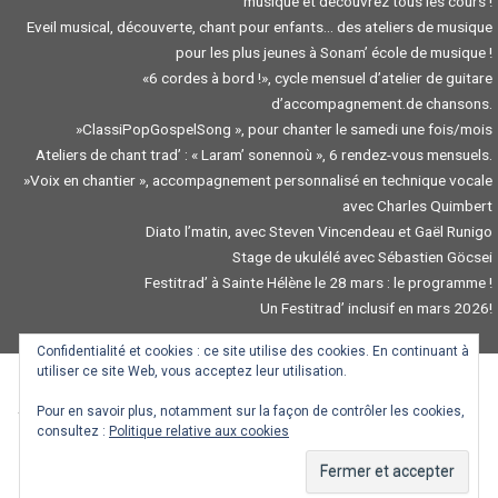
musique et découvrez tous les cours !
Eveil musical, découverte, chant pour enfants… des ateliers de musique
pour les plus jeunes à Sonam’ école de musique !
«6 cordes à bord !», cycle mensuel d’atelier de guitare
d’accompagnement.de chansons.
»ClassiPopGospelSong », pour chanter le samedi une fois/mois
Ateliers de chant trad’ : « Laram’ sonennoù », 6 rendez-vous mensuels.
»Voix en chantier », accompagnement personnalisé en technique vocale
avec Charles Quimbert
Diato l’matin, avec Steven Vincendeau et Gaël Runigo
Stage de ukulélé avec Sébastien Göcsei
Festitrad’ à Sainte Hélène le 28 mars : le programme !
Un Festitrad’ inclusif en mars 2026!
Confidentialité et cookies : ce site utilise des cookies. En continuant à
utiliser ce site Web, vous acceptez leur utilisation.
Pour en savoir plus, notamment sur la façon de contrôler les cookies,
Traduction / Troidigezh : Gwendal Mevel, Mazhew Coviaux, Goulven Dauneau,
consultez :
Politique relative aux cookies
Manon Albert.
.
Manon Albert
.
Koco
.
Morwenn le Normand
.
Ronan Pinc
.
Mallory Pogam
.