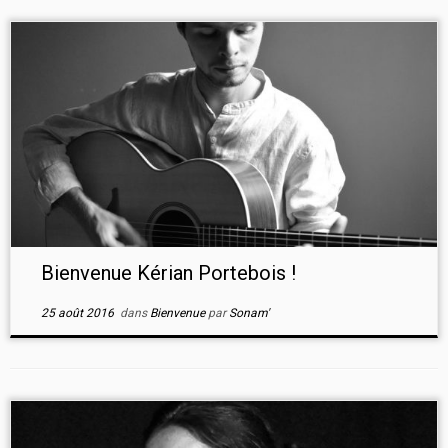
Bienvenue Kérian Portebois !
25 août 2016
dans
Bienvenue
par
Sonam'