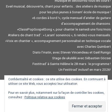
musique et découvrez tous les cours !
Eveil musical, découverte, chant pour enfants… des ateliers de musique
pour les plus jeunes à Sonam’ école de musique !
«6 cordes à bord !», cycle mensuel d’atelier de guitare
d’accompagnement.de chansons.
»ClassiPopGospelSong », pour chanter le samedi une fois/mois
Ateliers de chant trad’ : « Laram’ sonennoù », 6 rendez-vous mensuels.
»Voix en chantier », accompagnement personnalisé en technique vocale
avec Charles Quimbert
Diato l’matin, avec Steven Vincendeau et Gaël Runigo
Stage de ukulélé avec Sébastien Göcsei
Festitrad’ à Sainte Hélène le 28 mars : le programme !
Un Festitrad’ inclusif en mars 2026!
Confidentialité et cookies : ce site utilise des cookies. En continuant à
utiliser ce site Web, vous acceptez leur utilisation.
Pour en savoir plus, notamment sur la façon de contrôler les cookies,
Traduction / Troidigezh : Gwendal Mevel, Mazhew Coviaux, Goulven Dauneau,
consultez :
Politique relative aux cookies
Manon Albert.
.
Manon Albert
.
Koco
.
Morwenn le Normand
.
Ronan Pinc
.
Mallory Pogam
.