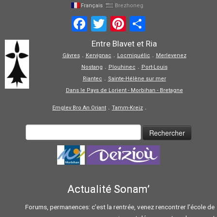
Français
Brezhoneg
Facebook
Twitter
Pinterest
Partager
Entre Blavet et Ria
.
.
.
Gâvres
Kervignac
Locmiquélic
Merlevenez
.
.
Nostang
Plouhinec
Port-Louis
.
Riantec
Sainte-Hélène sur mer
Dans le Pays de Lorient - Morbihan - Bretagne
.
.
Emglev Bro An Oriant
Tamm-Kreiz
Tolpiñ
Actualité Sonam’
Forums, permanences: c’est la rentrée, venez rencontrer l’école de