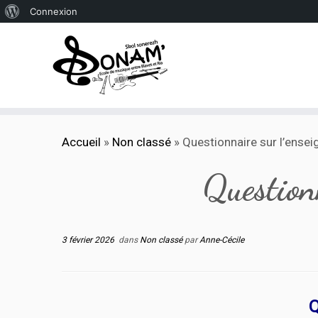
À
Connexion
propos
de
WordPress
Passer
Accueil
»
Non classé
»
Questionnaire sur l’ensei
au
contenu
Questionn
3 février 2026
dans
Non classé
par
Anne-Cécile
Q