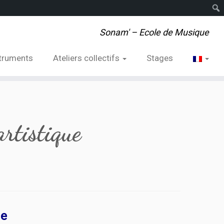
Rech
Sonam' – Ecole de Musique
struments
Ateliers collectifs
Stages
artistique
ue