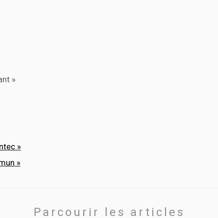
nt »
ntec »
mmun »
Parcourir les articles