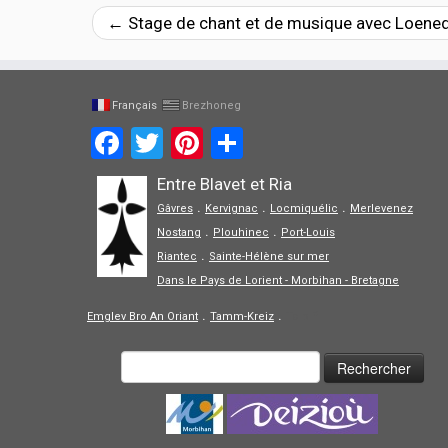
←
Stage de chant et de musique avec Loened F
Français
Brezhoneg
Facebook
Twitter
Pinterest
Partager
Entre Blavet et Ria
.
.
.
Gâvres
Kervignac
Locmiquélic
Merlevenez
.
.
Nostang
Plouhinec
Port-Louis
.
Riantec
Sainte-Hélène sur mer
Dans le Pays de Lorient - Morbihan - Bretagne
.
.
Emglev Bro An Oriant
Tamm-Kreiz
Tolpiñ