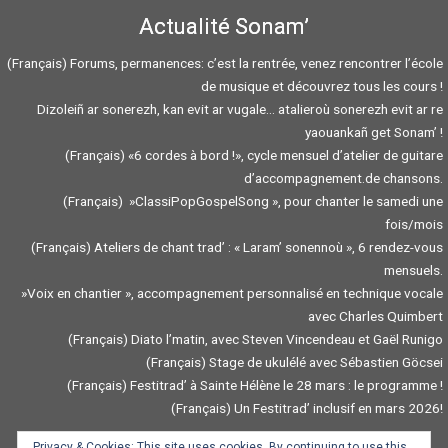
Actualité Sonam’
(Français) Forums, permanences: c’est la rentrée, venez rencontrer l’école
de musique et découvrez tous les cours !
Dizoleiñ ar sonerezh, kan evit ar vugale… atalieroù sonerezh evit ar re
yaouankañ get Sonam’ !
(Français) «6 cordes à bord !», cycle mensuel d’atelier de guitare
d’accompagnement.de chansons.
(Français) »ClassiPopGospelSong », pour chanter le samedi une
fois/mois
(Français) Ateliers de chant trad’ : « Laram’ sonennoù », 6 rendez-vous
mensuels.
»Voix en chantier », accompagnement personnalisé en technique vocale
avec Charles Quimbert
(Français) Diato l’matin, avec Steven Vincendeau et Gaël Runigo
(Français) Stage de ukulélé avec Sébastien Göcsei
(Français) Festitrad’ à Sainte Hélène le 28 mars : le programme !
(Français) Un Festitrad’ inclusif en mars 2026!
Privacy & Cookies: This site uses cookies. By continuing to use this