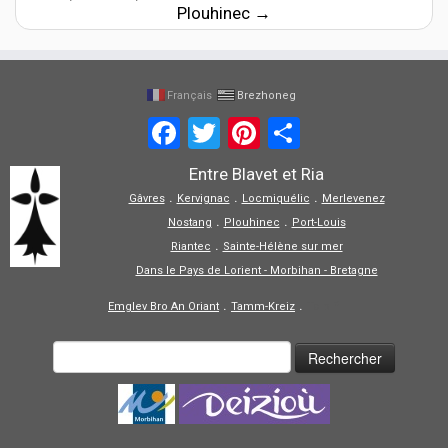
Plouhinec
→
Français
Brezhoneg
Facebook
Twitter
Pinterest
Share
Entre Blavet et Ria
.
.
.
Gâvres
Kervignac
Locmiquélic
Merlevenez
.
.
Nostang
Plouhinec
Port-Louis
.
Riantec
Sainte-Hélène sur mer
Dans le Pays de Lorient - Morbihan - Bretagne
.
.
Emglev Bro An Oriant
Tamm-Kreiz
Tolpiñ