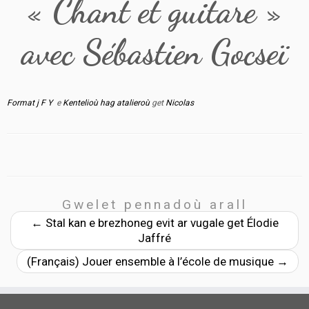
« Chant et guitare »
avec Sébastien Gocseï
Format j F Y
e
Kentelioù hag atalieroù
get
Nicolas
Gwelet pennadoù arall
←
Stal kan e brezhoneg evit ar vugale get Élodie
Jaffré
(Français) Jouer ensemble à l’école de musique
→