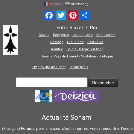
Français
Brezhoneg
Facebook
Twitter
Pinterest
Share
Entre Blavet et Ria
.
.
.
Gâvres
Kervignac
Locmiquélic
Merlevenez
.
.
Nostang
Plouhinec
Port-Louis
.
Riantec
Sainte-Hélène sur mer
Dans le Pays de Lorient - Morbihan - Bretagne
.
.
Emglev Bro An Oriant
Tamm-Kreiz
Tolpiñ
Actualité Sonam’
(Français) Forums, permanences: c’est la rentrée, venez rencontrer l’école