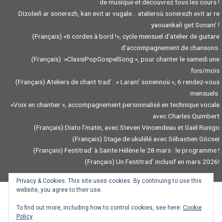
de musique et découvrez tous les cours !
Dizoleiñ ar sonerezh, kan evit ar vugale… atalieroù sonerezh evit ar re
yaouankañ get Sonam’ !
(Français) «6 cordes à bord !», cycle mensuel d’atelier de guitare
d’accompagnement.de chansons.
(Français) »ClassiPopGospelSong », pour chanter le samedi une
fois/mois
(Français) Ateliers de chant trad’ : « Laram’ sonennoù », 6 rendez-vous
mensuels.
»Voix en chantier », accompagnement personnalisé en technique vocale
avec Charles Quimbert
(Français) Diato l’matin, avec Steven Vincendeau et Gaël Runigo
(Français) Stage de ukulélé avec Sébastien Göcsei
(Français) Festitrad’ à Sainte Hélène le 28 mars : le programme !
(Français) Un Festitrad’ inclusif en mars 2026!
Privacy & Cookies: This site uses cookies. By continuing to use this
website, you agree to their use.
To find out more, including how to control cookies, see here:
Cookie
Traduction / Troidigezh : Gwendal Mevel, Mazhew Coviaux, Goulven Dauneau,
Policy