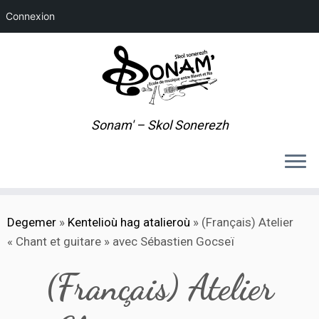
Connexion
Sonam' – Skol Sonerezh
Skip
Degemer
»
Kentelioù hag atalieroù
»
(Français) Atelier
to
« Chant et guitare » avec Sébastien Gocseï
content
(Français) Atelier