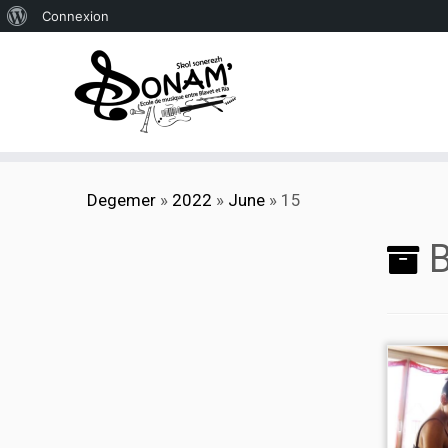
À
Connexion
propos
de
WordPress
Skip
Degemer
»
2022
»
June
»
15
to
content
B