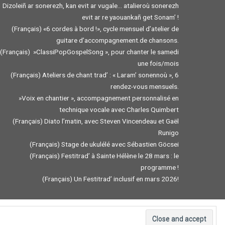
Dizoleiñ ar sonerezh, kan evit ar vugale… atalieroù sonerezh
evit ar re yaouankañ get Sonam’ !
(Français) «6 cordes à bord !», cycle mensuel d’atelier de
guitare d’accompagnement.de chansons.
(Français) »ClassiPopGospelSong », pour chanter le samedi
une fois/mois
(Français) Ateliers de chant trad’ : « Laram’ sonennoù », 6
rendez-vous mensuels.
»Voix en chantier », accompagnement personnalisé en
technique vocale avec Charles Quimbert
(Français) Diato l’matin, avec Steven Vincendeau et Gaël
Runigo
(Français) Stage de ukulélé avec Sébastien Göcsei
(Français) Festitrad’ à Sainte Hélène le 28 mars : le
programme !
(Français) Un Festitrad’ inclusif en mars 2026!