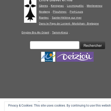
.
.
.
Gâvres
Kervignac
Locmiquélic
Merlevenez
.
.
Nostang
Plouhinec
Port-Louis
.
Riantec
Sainte-Hélène sur mer
Dans le Pays de Lorient - Morbihan - Bretagne
.
.
Emglev Bro An Oriant
Tamm-Kreiz
Tolpiñ
Privacy & Cookies: This site uses cookies. By continuing to use this website