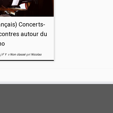
ançais) Concerts-
contres autour du
no
j F Y
e
Non classé
get
Nicolas