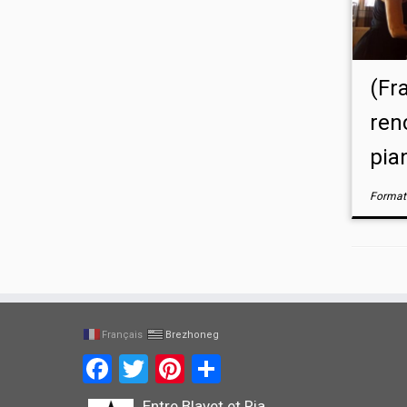
(Fr
ren
pia
Format 
Français
Brezhoneg
Facebook
Twitter
Pinterest
Share
Entre Blavet et Ria