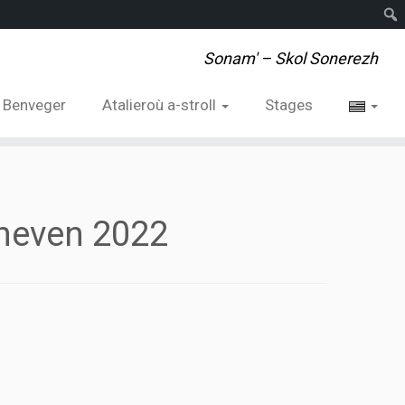
Rech
Sonam' – Skol Sonerezh
Benveger
Atalieroù a-stroll
Stages
zheven 2022