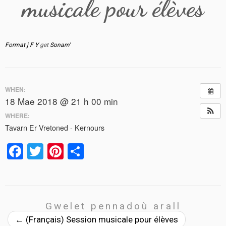
musicale pour élèves
Format j F Y
get
Sonam'
WHEN:
18 Mae 2018 @ 21 h 00 min
WHERE:
Tavarn Er Vretoned - Kernours
F
T
Pi
S
a
wi
nt
h
ce
tt
er
ar
b
er
es
e
Gwelet pennadoù arall
o
t
←
(Français) Session musicale pour élèves