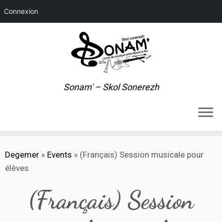
Connexion
Sonam' – Skol Sonerezh
Skip
Degemer
»
Events
»
(Français) Session musicale pour
to
élèves
content
(Français) Session