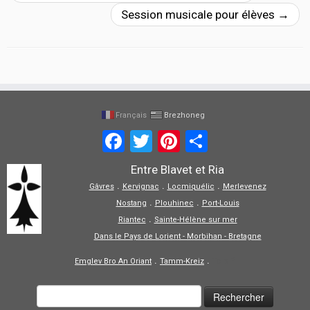
o
Session musicale pour élèves
→
k
Français
Brezhoneg
Facebook
Twitter
Pinterest
Share
Entre Blavet et Ria
.
.
.
Gâvres
Kervignac
Locmiquélic
Merlevenez
.
.
Nostang
Plouhinec
Port-Louis
.
Riantec
Sainte-Hélène sur mer
Dans le Pays de Lorient - Morbihan - Bretagne
.
.
Emglev Bro An Oriant
Tamm-Kreiz
Tolpiñ