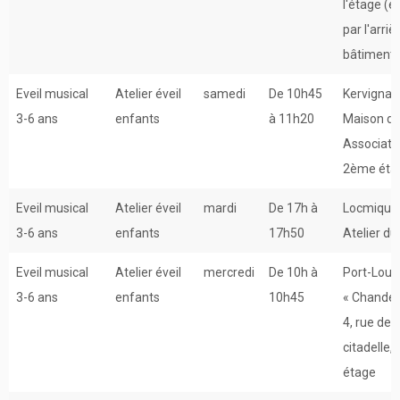
l'étage (e
par l'arriè
bâtiment)
Eveil musical
Atelier éveil
samedi
De 10h45
Kervignac
3-6 ans
enfants
à 11h20
Maison d
Associati
2ème éta
Eveil musical
Atelier éveil
mardi
De 17h à
Locmiquél
3-6 ans
enfants
17h50
Atelier d
Eveil musical
Atelier éveil
mercredi
De 10h à
Port-Louis
3-6 ans
enfants
10h45
« Chander
4, rue de l
citadelle, 
étage