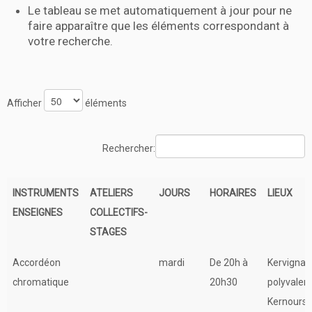
Le tableau se met automatiquement à jour pour ne
faire apparaître que les éléments correspondant à
votre recherche.
Afficher
éléments
Rechercher:
INSTRUMENTS
ATELIERS
JOURS
HORAIRES
LIEUX
ENSEIGNES
COLLECTIFS-
STAGES
INSTRUMENTS
ATELIERS
JOURS
HORAIRES
LIEUX
Accordéon
mardi
De 20h à
Kervignac 
ENSEIGNES
COLLECTIFS-
chromatique
20h30
polyvalen
STAGES
Kernours 