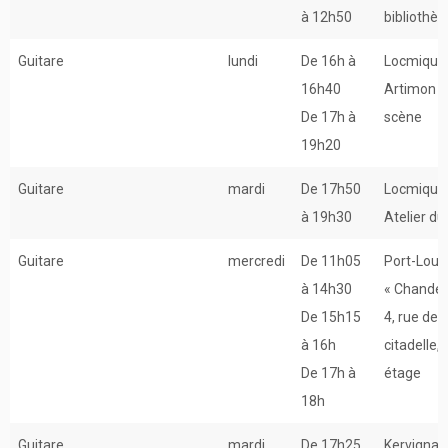
à 12h50
bibliothè
Guitare
lundi
De 16h à
Locmiquél
16h40
Artimon –
De 17h à
scène
19h20
Guitare
mardi
De 17h50
Locmiquél
à 19h30
Atelier d
Guitare
mercredi
De 11h05
Port-Louis
à 14h30
« Chander
De 15h15
4, rue de l
à 16h
citadelle, 
De 17h à
étage
18h
Guitare
mardi
De 17h25
Kervignac