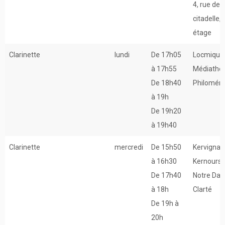
4, rue de l
citadelle, 
étage
Clarinette
lundi
De 17h05
Locmiquél
à 17h55
Médiathè
De 18h40
Philomén
à 19h
De 19h20
à 19h40
Clarinette
mercredi
De 15h50
Kervignac
à 16h30
Kernours 
De 17h40
Notre Dam
à 18h
Clarté
De 19h à
20h