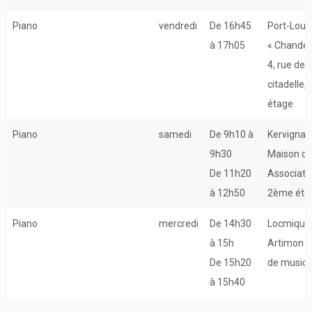
Piano
vendredi
De 16h45
Port-Louis
à 17h05
« Chander
4, rue de l
citadelle, 
étage
Piano
samedi
De 9h10 à
Kervignac
9h30
Maison d
De 11h20
Associati
à 12h50
2ème éta
Piano
mercredi
De 14h30
Locmiquél
à 15h
Artimon –
De 15h20
de musiq
à 15h40