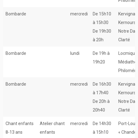
Philomén
Bombarde
mercredi
De 15h10
Kervignac
à 15h30
Kernours 
De 19h30
Notre Dam
à 20h
Clarté
Bombarde
lundi
De 19h à
Locmiquél
19h20
Médiathè
Philomén
Bombarde
mercredi
De 16h30
Kervignac
à 17h40
Kernours 
De 20h à
Notre Dam
20h40
Clarté
Chant enfants
Atelier chant
mercredi
De 14h30
Port-Louis
8-13 ans
enfants
à 15h10
« Chander