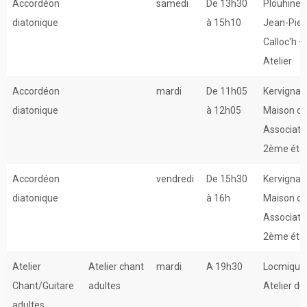
Accordéon
samedi
De 13h30
Plouhinec 
diatonique
à 15h10
Jean-Pier
Calloc'h –
Atelier
Accordéon
mardi
De 11h05
Kervignac
diatonique
à 12h05
Maison d
Associati
2ème éta
Accordéon
vendredi
De 15h30
Kervignac 
diatonique
à 16h
Maison d
Associatio
2ème éta
Atelier
Atelier chant
mardi
A 19h30
Locmiquél
Chant/Guitare
adultes
Atelier d
adultes