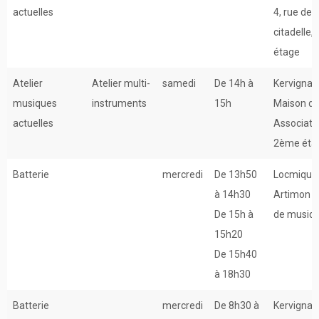
actuelles
4, rue de l
citadelle, 
étage
Atelier
Atelier multi-
samedi
De 14h à
Kervignac
musiques
instruments
15h
Maison d
actuelles
Associati
2ème éta
Batterie
mercredi
De 13h50
Locmiquél
à 14h30
Artimon –
De 15h à
de musiq
15h20
De 15h40
à 18h30
Batterie
mercredi
De 8h30 à
Kervignac