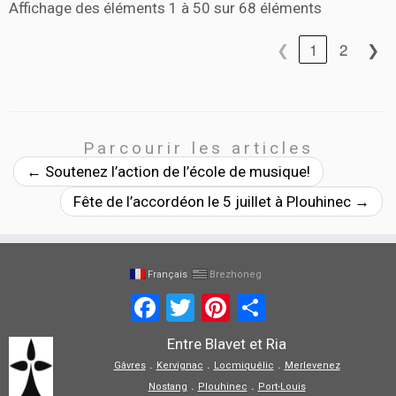
Affichage des éléments 1 à 50 sur 68 éléments
❮
1
2
❯
Parcourir les articles
←
Soutenez l’action de l’école de musique!
Fête de l’accordéon le 5 juillet à Plouhinec
→
Français
Brezhoneg
Facebook
Twitter
Pinterest
Partager
Entre Blavet et Ria
.
.
.
Gâvres
Kervignac
Locmiquélic
Merlevenez
.
.
Nostang
Plouhinec
Port-Louis