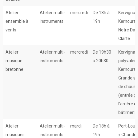
Atelier
Atelier multi-
mercredi
De 18h à
Kervignac
ensemble à
instruments
19h
Kernours 
vents
Notre Dam
Clarté
Atelier
Atelier multi-
mercredi
De 19h30
Kervignac 
musique
instruments
à 20h30
polyvalen
bretonne
Kernours 
Grande sal
de chaus
(entrée p
l'arrière d
bâtiment)
Atelier
Atelier multi-
mardi
De 18h à
Port-Louis
musiques
instruments
19h
« Chander