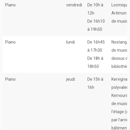
Piano
vendredi
De 10h à
Locmiquél
12h
Artimon –
De 16h10
de musiq
à 19h50
Piano
lundi
De 16h45
Nostang –
à 17h30
de musiq
De 18h à
dessus de
18h50
bibliothè
Piano
jeudi
De 15h à
Kervignac 
16h
polyvalen
Kernours 
de musiqu
l'étage (e
par l'arriè
bâtiment)