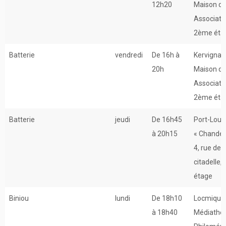
12h20
Maison d
Associati
2ème éta
Batterie
vendredi
De 16h à
Kervignac
20h
Maison d
Associati
2ème éta
Batterie
jeudi
De 16h45
Port-Louis
à 20h15
« Chander
4, rue de l
citadelle, 
étage
Biniou
lundi
De 18h10
Locmiquél
à 18h40
Médiathè