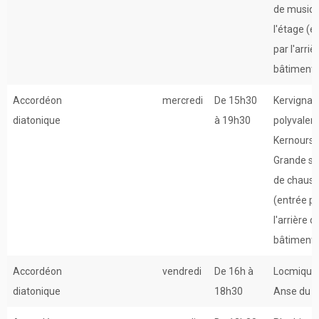
de musiqu
l'étage (e
par l'arriè
bâtiment)
Accordéon
mercredi
De 15h30
Kervignac 
diatonique
à 19h30
polyvalen
Kernours 
Grande sal
de chaus
(entrée p
l'arrière d
bâtiment)
Accordéon
vendredi
De 16h à
Locmiquél
diatonique
18h30
Anse du G