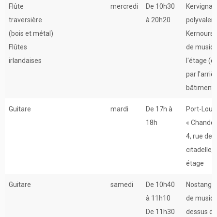
Flûte
mercredi
De 10h30
Kervignac 
traversière
à 20h20
polyvalen
(bois et métal)
Kernours 
Flûtes
de musiqu
irlandaises
l'étage (e
par l'arriè
bâtiment)
Guitare
mardi
De 17h à
Port-Louis
18h
« Chander
4, rue de l
citadelle, 
étage
Guitare
samedi
De 10h40
Nostang –
à 11h10
de musiq
De 11h30
dessus de