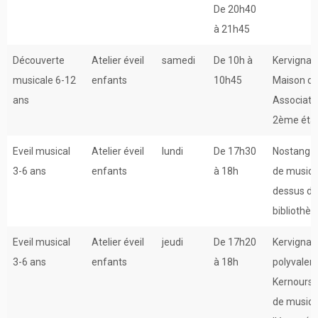
De 20h40
à 21h45
Découverte
Atelier éveil
samedi
De 10h à
Kervignac
musicale 6-12
enfants
10h45
Maison d
ans
Associati
2ème éta
Eveil musical
Atelier éveil
lundi
De 17h30
Nostang –
3-6 ans
enfants
à 18h
de musiq
dessus de
bibliothè
Eveil musical
Atelier éveil
jeudi
De 17h20
Kervignac 
3-6 ans
enfants
à 18h
polyvalen
Kernours 
de musiqu