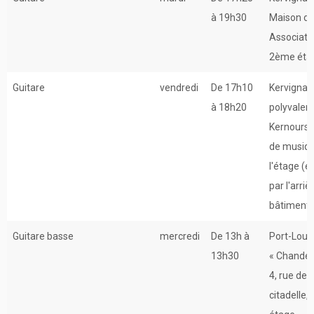
à 19h30
Maison d
Associati
2ème éta
Guitare
vendredi
De 17h10
Kervignac 
à 18h20
polyvalen
Kernours 
de musiqu
l'étage (e
par l'arriè
bâtiment)
Guitare basse
mercredi
De 13h à
Port-Louis
13h30
« Chander
4, rue de l
citadelle, 