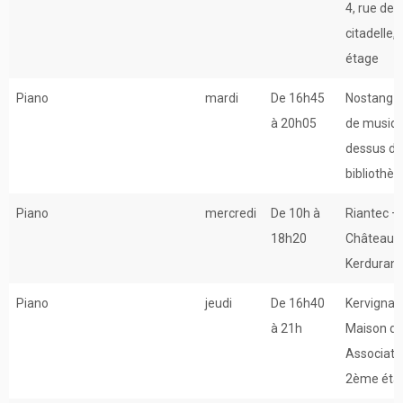
4, rue de l
citadelle, 
étage
Piano
mardi
De 16h45
Nostang –
à 20h05
de musiq
dessus de
bibliothè
Piano
mercredi
De 10h à
Riantec –
18h20
Château 
Kerduran
Piano
jeudi
De 16h40
Kervignac
à 21h
Maison d
Associati
2ème éta