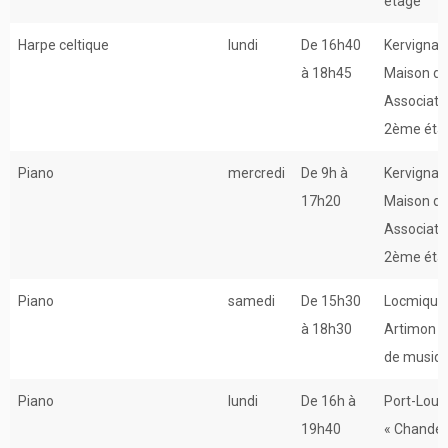
étage
Harpe celtique
lundi
De 16h40
Kervignac
à 18h45
Maison d
Associati
2ème éta
Piano
mercredi
De 9h à
Kervignac
17h20
Maison d
Associati
2ème éta
Piano
samedi
De 15h30
Locmiquél
à 18h30
Artimon –
de musiq
Piano
lundi
De 16h à
Port-Louis
19h40
« Chander